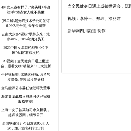
当全民健身日遇上成都世运会，沉
40+女人该有样子, “尖头鞋+半身
裙/裤”添点女人味不装嫩
视频：李婷玉、郑玮、涂丽君
[风口解读]光启技术子公司签订
6.96亿元合同, 去年公司营
新华网四川频道 制作
云南大尔多“硬核”学胖东来：涨
薪40%，50%利润分员工
2025中网女单首轮战罢 6位中
国“金花”将战次轮
AI视频｜全民健身日遇上世运
会，跟着文物“动起来”！_大皖新
牛仔裤拍照, 试试这样拍, 照片气
质漂亮, 显瘦出片显身材
金马能源公布委任饶朝晖为董事
海尔集团战略入股新时达已完成
股权交割!
上海一女子被某航司永久拒载，
起诉被驳回，细节公开
全国铁路预计今日发送950万人
次，加开旅客列车317列